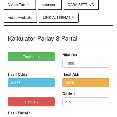
Video Tutorial
sponsors
CARA BETTING
video-website
LINK ALTERNATIF