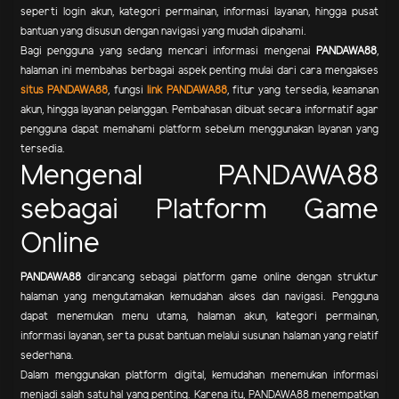
seperti login akun, kategori permainan, informasi layanan, hingga pusat
bantuan yang disusun dengan navigasi yang mudah dipahami.
Bagi pengguna yang sedang mencari informasi mengenai
PANDAWA88
,
halaman ini membahas berbagai aspek penting mulai dari cara mengakses
situs PANDAWA88
, fungsi
link PANDAWA88
, fitur yang tersedia, keamanan
akun, hingga layanan pelanggan. Pembahasan dibuat secara informatif agar
pengguna dapat memahami platform sebelum menggunakan layanan yang
tersedia.
Mengenal PANDAWA88
sebagai Platform Game
Online
PANDAWA88
dirancang sebagai platform game online dengan struktur
halaman yang mengutamakan kemudahan akses dan navigasi. Pengguna
dapat menemukan menu utama, halaman akun, kategori permainan,
informasi layanan, serta pusat bantuan melalui susunan halaman yang relatif
sederhana.
Dalam menggunakan platform digital, kemudahan menemukan informasi
menjadi salah satu hal yang penting. Karena itu, PANDAWA88 menempatkan