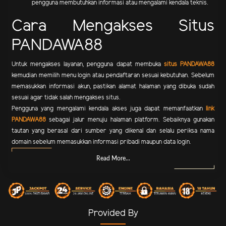
pengguna membutuhkan informasi atau mengalami kendala teknis.
Cara Mengakses Situs
PANDAWA88
Untuk mengakses layanan, pengguna dapat membuka
situs PANDAWA88
kemudian memilih menu login atau pendaftaran sesuai kebutuhan. Sebelum
memasukkan informasi akun, pastikan alamat halaman yang dibuka sudah
sesuai agar tidak salah mengakses situs.
Pengguna yang mengalami kendala akses juga dapat memanfaatkan
link
PANDAWA88
sebagai jalur menuju halaman platform. Sebaiknya gunakan
tautan yang berasal dari sumber yang dikenal dan selalu periksa nama
domain sebelum memasukkan informasi pribadi maupun data login.
Read More...
Provided By