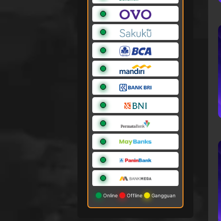
Online
Offline
Gangguan