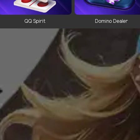
QQ Spirit
Domino Dealer