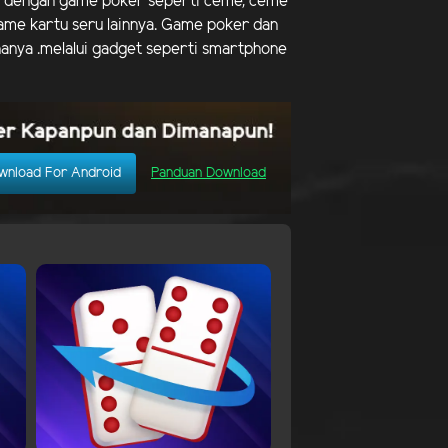
eru dengan game poker seperti ceme, ceme
game kartu seru lainnya. Game poker dan
hanya .melalui gadget seperti smartphone
nload For Android
Panduan Download