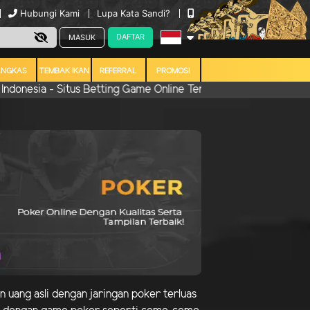
Hubungi Kami
Lupa Kata Sandi?
DAFTAR
ANGKAS
TEMBAK IKAN
REFERRAL
PROMOSI
me Online Terbesar, Terlengkap & Terpercaya di Indonesia. Deng
ang asli dengan jaringan poker terluas