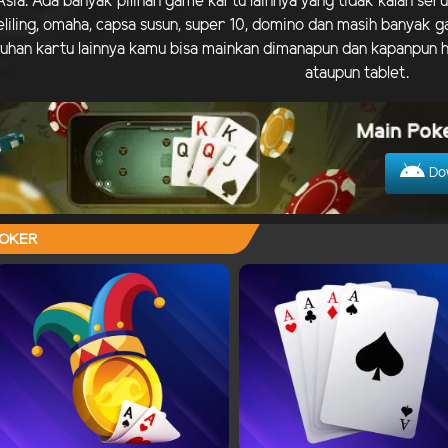
Asia. Ada banyak pilihan game kartu lainnya yang tidak kalah s
eliling, omaha, capsa susun, super 10, domino dan masih banyak 
ruhan kartu lainnya kamu bisa mainkan dimanapun dan kapanpun 
ataupun tablet.
Dow
OKER