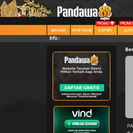
PROMO
PROM
BERANDA
SPORTBOOK
E-SPORT
SLOT
Info :
Selamat datang di 
Be
PA